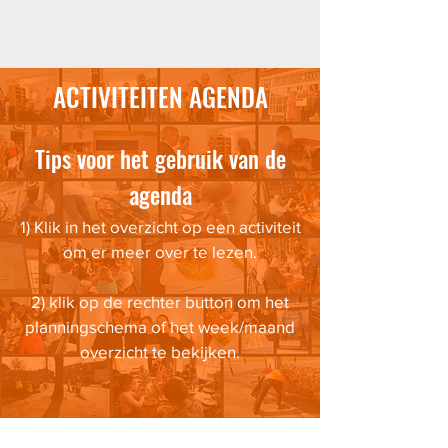
ACTIVITEITEN AGENDA
Tips voor het gebruik van de
agenda
1) Klik in het overzicht op een activiteit
om er meer over te lezen.
2) klik op de rechter button om het
planningschema of het week/maand
overzicht te bekijken.